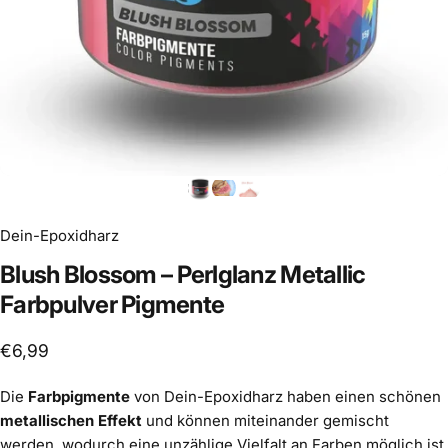
Dein-Epoxidharz
Blush
Blossom
–
Perlglanz
Metallic
Farbpulver
Pigmente
€6,99
Die
Farbpigmente
von Dein-Epoxidharz haben einen schönen
metallischen Effekt
und können miteinander gemischt
werden, wodurch eine unzählige Vielfalt an Farben möglich ist.