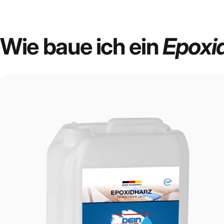
Die Holzauswahl
Wie
baue
ich
ein
Epoxi