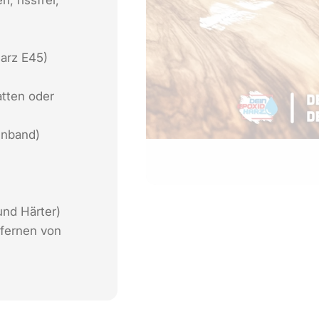
harz E45)
atten oder
nnband)
und Härter)
tfernen von