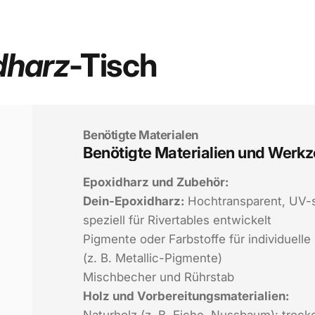
Das Material
dharz
-Tisch
Benötigte Materialen
Benötigte
Materialien
und
Werkz
Epoxidharz und Zubehör:
Dein-Epoxidharz:
Hochtransparent, UV-s
speziell für Rivertables entwickelt
Pigmente oder Farbstoffe für individuelle
(z. B. Metallic-Pigmente)
Mischbecher und Rührstab
Holz und Vorbereitungsmaterialien:
Naturholz (z. B. Eiche, Nussbaum): trocken