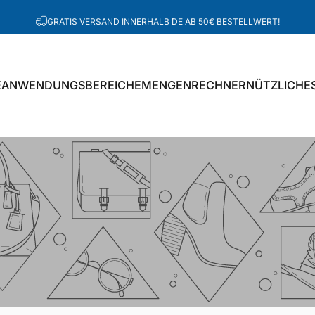
pausieren
GRATIS VERSAND INNERHALB DE AB 50€ BESTELLWERT!
E
ANWENDUNGSBEREICHE
MENGENRECHNER
NÜTZLICHE
ANWENDUNGSBEREICHE
MENGENRECHNER
NÜTZLICHES