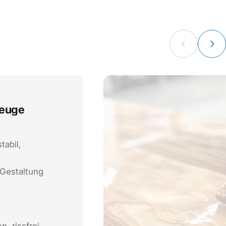
Der Prozess
euge
tabil,
 Gestaltung
, rissfrei,