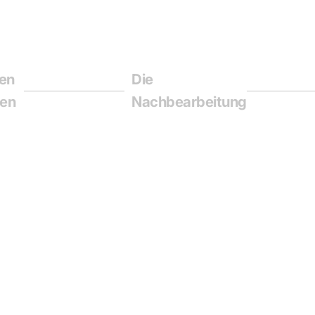
en
Die
Seite 5
ßen
Nachbearbeitung