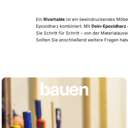
Ein
Rivertable
ist ein beeindruckendes Möbel
Epoxidharz kombiniert. Mit
Dein-Epoxidharz
Sie Schritt für Schritt – von der Materialaus
Sollten Sie anschließend weitere Fragen habe
Rivertable
xidharz
Tisch
se
bauen