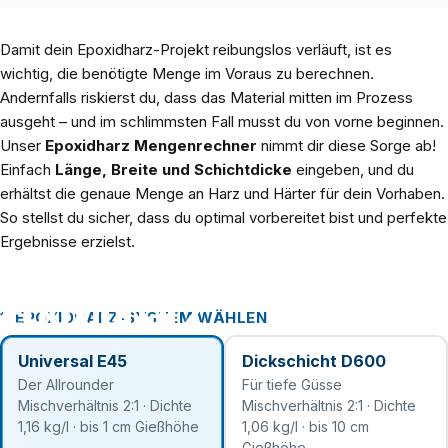
Damit dein Epoxidharz-Projekt reibungslos verläuft, ist es
wichtig, die benötigte Menge im Voraus zu berechnen.
Andernfalls riskierst du, dass das Material mitten im Prozess
ausgeht – und im schlimmsten Fall musst du von vorne beginnen.
Unser
Epoxidharz Mengenrechner
nimmt dir diese Sorge ab!
Einfach
Länge, Breite und Schichtdicke
eingeben, und du
erhältst die genaue Menge an Harz und Härter für dein Vorhaben.
So stellst du sicher, dass du optimal vorbereitet bist und perfekte
Ergebnisse erzielst.
Mengenrechner
für
Epoxidharz
1. EPOXIDHARZ-SYSTEM WÄHLEN
Universal E45
Dickschicht D600
Der Allrounder
Für tiefe Güsse
Mischverhältnis 2:1 · Dichte
Mischverhältnis 2:1 · Dichte
1,16 kg/l · bis 1 cm Gießhöhe
1,06 kg/l · bis 10 cm
Gießhöhe