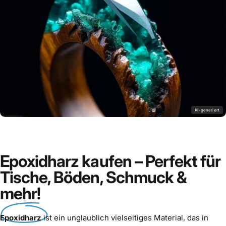
@Richard.G
3D-Fußboden
KI-generiert
Epoxidharz kaufen – Perfekt für
Tische, Böden, Schmuck &
mehr!
Epoxidharz
ist ein unglaublich vielseitiges Material, das in