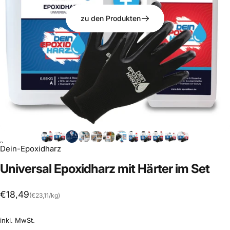
zu den Produkten
B
Dein-Epoxidharz
Universal
Epoxidharz
mit
Härter
im
Set
Preis pro Stück
€18,49
(€23,11
/
kg)
pro
inkl. MwSt.