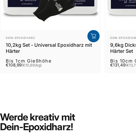
Verkäufer
Verkäufer
DEIN-EPOXIDHARZ
DEIN-EPOXIDHA
10,2kg Set - Universal Epoxidharz mit
9,6kg Dick
Härter
Härter Set
Bis 1cm Gießhöhe
Bis 10cm
Preis pro Stück
Preis pro S
€108,99
€131,49
(€10,69
/
kg)
(€13,
pro
pro
Werde
kreativ
mit
Dein-Epoxidharz!