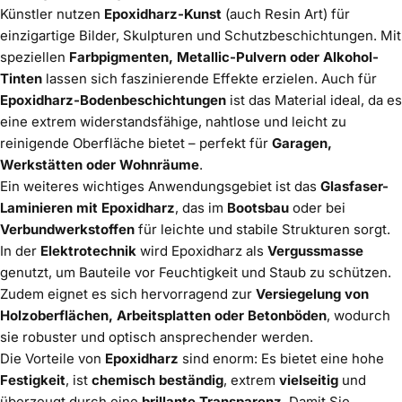
Künstler nutzen
Epoxidharz-Kunst
(auch Resin Art) für
einzigartige Bilder, Skulpturen und Schutzbeschichtungen. Mit
speziellen
Farbpigmenten, Metallic-Pulvern oder Alkohol-
Tinten
lassen sich faszinierende Effekte erzielen. Auch für
Epoxidharz-Bodenbeschichtungen
ist das Material ideal, da es
eine extrem widerstandsfähige, nahtlose und leicht zu
reinigende Oberfläche bietet – perfekt für
Garagen,
Werkstätten oder Wohnräume
.
Ein weiteres wichtiges Anwendungsgebiet ist das
Glasfaser-
Laminieren mit Epoxidharz
, das im
Bootsbau
oder bei
Verbundwerkstoffen
für leichte und stabile Strukturen sorgt.
In der
Elektrotechnik
wird Epoxidharz als
Vergussmasse
genutzt, um Bauteile vor Feuchtigkeit und Staub zu schützen.
Zudem eignet es sich hervorragend zur
Versiegelung von
Holzoberflächen, Arbeitsplatten oder Betonböden
, wodurch
sie robuster und optisch ansprechender werden.
Die Vorteile von
Epoxidharz
sind enorm: Es bietet eine hohe
Festigkeit
, ist
chemisch beständig
, extrem
vielseitig
und
überzeugt durch eine
brillante Transparenz
. Damit Sie