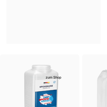
Mach’s
selbst
–
mit
hochwertigem
Epoxidharz
für
echte
Unikate!
zum Shop
Seite 1
Seite 2
Seite 3
Seite 4
Seite 5