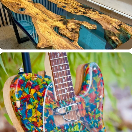
Amazon Choice Award &
Bestseller!
@Riat Yontar
Epoxidharz Rivertable