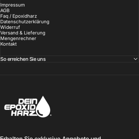
Impressum
AGB
Faq / Epoxidharz
Datenschutzerklärung
Widerruf
Versand & Lieferung
Mengenrechner
Kontakt
So erreichen Sie uns
Dein-Epoxidharz
Erhalten Sie exklusive Angebote und