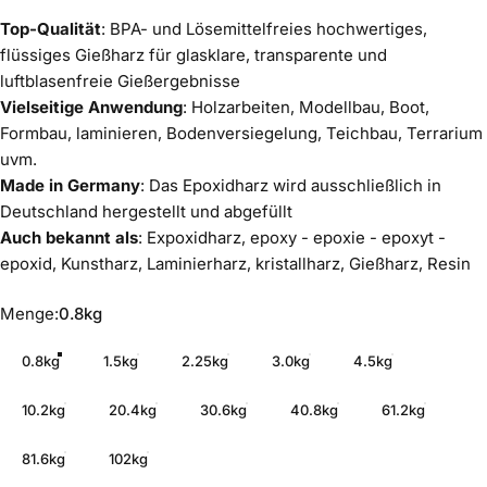
Top-Qualität
: BPA- und Lösemittelfreies hochwertiges,
flüssiges Gießharz für glasklare, transparente und
luftblasenfreie Gießergebnisse
Vielseitige Anwendung
: Holzarbeiten, Modellbau, Boot,
Formbau, laminieren, Bodenversiegelung, Teichbau, Terrarium
uvm.
Made in Germany
: Das Epoxidharz wird ausschließlich in
Deutschland hergestellt und abgefüllt
Auch bekannt als
: Expoxidharz, epoxy - epoxie - epoxyt -
epoxid, Kunstharz, Laminierharz, kristallharz, Gießharz, Resin
Menge
Menge:
0.8kg
0.8kg
1.5kg
2.25kg
3.0kg
4.5kg
10.2kg
20.4kg
30.6kg
40.8kg
61.2kg
81.6kg
102kg