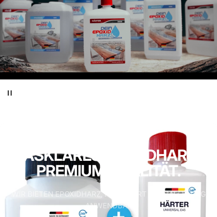
GLASKLARES
EPOXIDHARZ
IN
PREMIUM
QUALITÄT.
WIR BIETEN EPOXIDHARZ, PREISWERT UND VIELFÄLTIG
ANWENDBAR