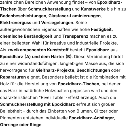
zahlreichen Bereichen Anwendung findet – von
Epoxidharz-
Tischen
über
Schmuckherstellung
und
Kunstwerke
bis hin zu
@florentine.art
Bodenbeschichtungen
,
Glasfaser-Laminierungen
,
Resin-Ring
Elektroverguss
und
Versiegelungen
. Seine
außergewöhnlichen Eigenschaften wie hohe
Festigkeit
,
chemische Beständigkeit
und
Transparenz
machen es zu
einer beliebten Wahl für kreative und industrielle Projekte.
Als
zweikomponenten Kunststoff
besteht
Epoxidharz
aus
Epoxidharz (A) und dem Härter (B)
. Diese Verbindung härtet
zu einer widerstandsfähigen, langlebigen Masse aus, die sich
hervorragend für
Gießharz-Projekte
,
Beschichtungen
oder
Reparaturen
eignet. Besonders beliebt ist die Kombination mit
Holz für die Herstellung von
Epoxidharz-Tischen
, bei denen
das Harz in natürliche Holzspalten gegossen wird und den
charakteristischen "River Table"-Effekt erzeugt. Auch die
Schmuckherstellung mit Epoxidharz
erfreut sich großer
Beliebtheit – durch das Einbetten von Blumen, Glitzer oder
Pigmenten entstehen individuelle
Epoxidharz-Anhänger,
Ohrringe oder Ringe
.