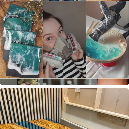
@sarah3d.art
Spacebär