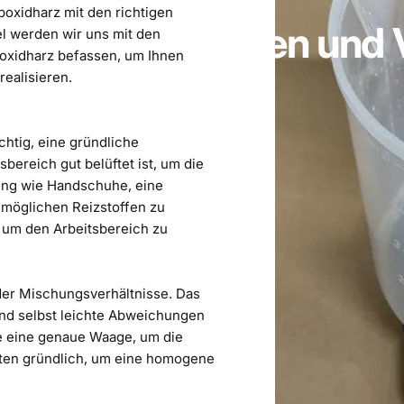
poxidharz mit den richtigen
z
optimal
Mischen
und
el werden wir uns mit den
xidharz befassen, um Ihnen
realisieren.
htig, eine gründliche
sbereich gut belüftet ist, um die
ung wie
Handschuhe
, eine
r möglichen Reizstoffen zu
 um den Arbeitsbereich zu
der Mischungsverhältnisse. Das
 und selbst leichte Abweichungen
 eine genaue Waage, um die
ten gründlich, um eine homogene