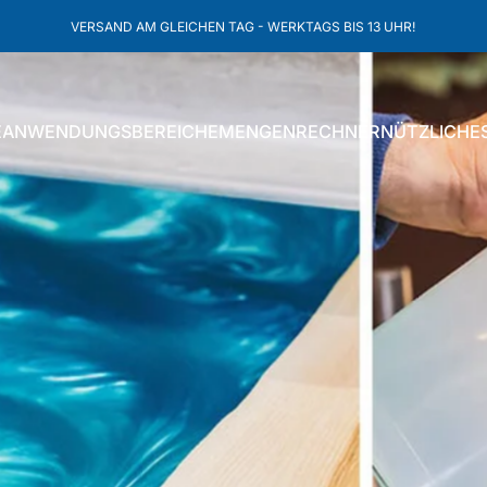
pausieren
GRATIS VERSAND INNERHALB DE AB 50€ BESTELLWERT!
E
ANWENDUNGSBEREICHE
MENGENRECHNER
NÜTZLICHE
ANWENDUNGSBEREICHE
MENGENRECHNER
NÜTZLICHES