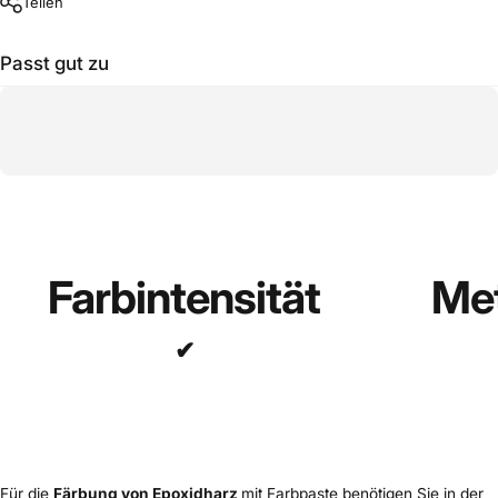
Teilen
Passt gut zu
Farbintensität
Met
✔
Für die
Färbung von Epoxidharz
mit Farbpaste benötigen Sie in der