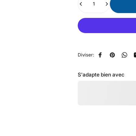
Diviser:
Partager sur Fa
Épingler su
Parta
S'adapte bien avec