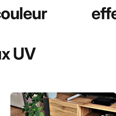
couleur
eff
ux UV