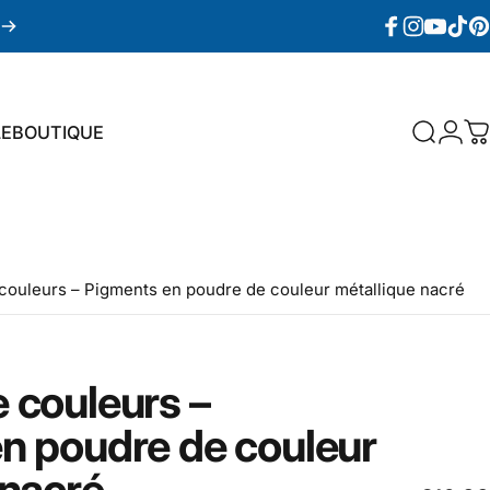
Facebook
Instagram
YouTube
TikTok
Pin
LE
BOUTIQUE
Recherc
Conn
P
E
BOUTIQUE
couleurs – Pigments en poudre de couleur métallique nacré
e
couleurs
–
en
poudre
de
couleur
nacré