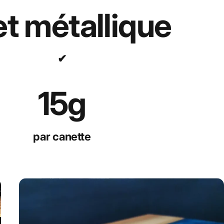
et métallique
✔
15
g
par canette