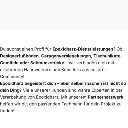
Du suchst einen Profi für
Epoxidharz-Dienstleistungen
? Ob
Designerfußböden, Garagenversiegelungen, Tischunikate,
Gemälde oder Schmuckstücke
– wir verbinden dich mit
erfahrenen Handwerkern und Künstlern aus unserer
Community!
Epoxidharz begeistert dich – aber selber machen ist nicht so
dein Ding
? Viele unserer Kunden sind wahre Experten in der
Partnernetzwerk
Verarbeitung von Epoxidharz. Mit unserem
Partnernetzwerk
helfen wir dir, den passenden Fachmann für dein Projekt zu
finden!
Du suchst Epoxidharz-Profis?
Hier findest du erfahrene Dienstleister für
Bodenbeschichtungen, Tisch- und Möbelbau, Kunst und