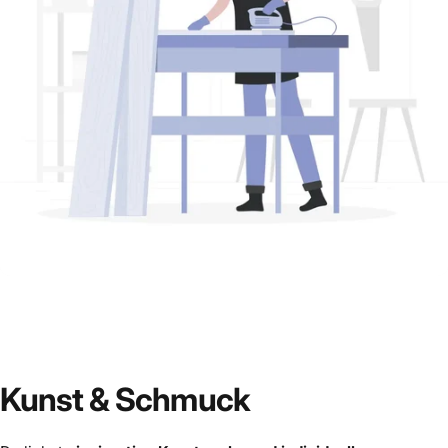
💡 Du bist selbst Epoxidharz-Profi?
Kunst
&
Schmuck